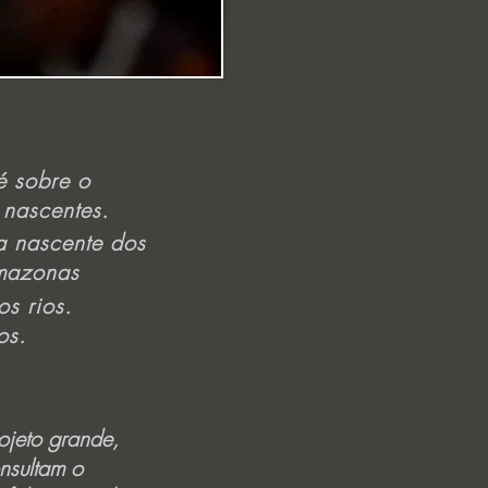
é sobre o
 nascentes.
a nascente dos
Amazonas
os rios.
os.
ojeto grande,
nsultam o