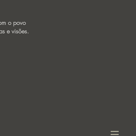
om o po
vo
as e visões.