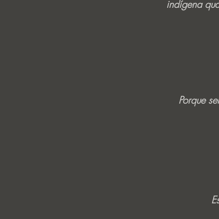
indígena qua
Porque sem
E