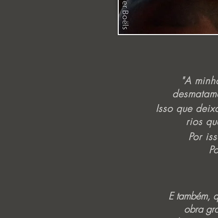
"A minh
desmatame
Isso que deix
rios q
Por is
Po
E também, q
obra gra