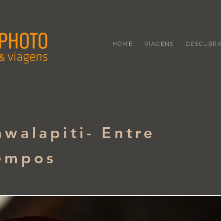
HOME
VIAGENS
DESCUBR
awalapiti- Entre
empos