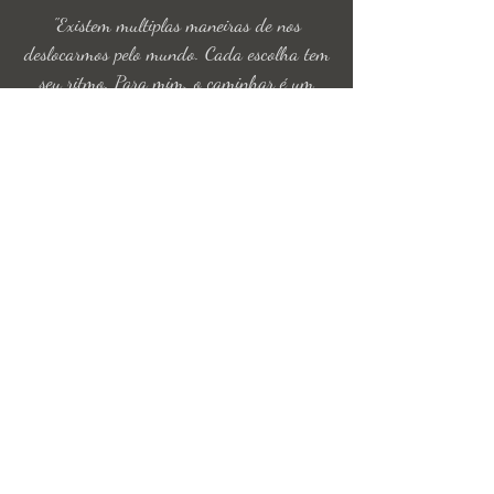
"Existem multiplas maneiras de nos
deslocarmos pelo mundo. Cada escolha tem
seu ritmo. Para mim, o caminhar é um
convite para vivenciar a atemporalidade.
Cada passo é um passo do agora, que nos
permite desfrutar do olhar, do aroma, da
temperatura, da presença consigo e dos
encontros." Nísia Sacco